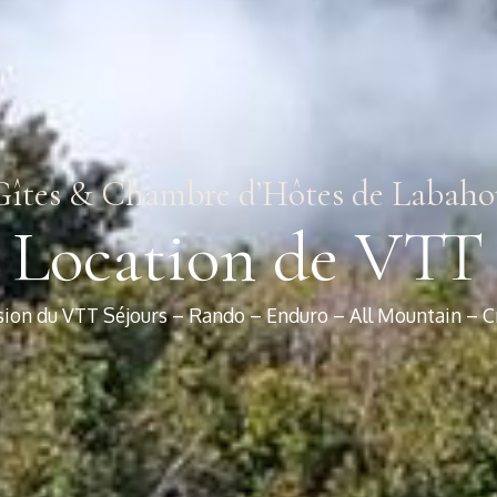
Gîtes & Chambre d’Hôtes de Labaho
Location de VTT
sion du VTT Séjours – Rando – Enduro – All Mountain – C