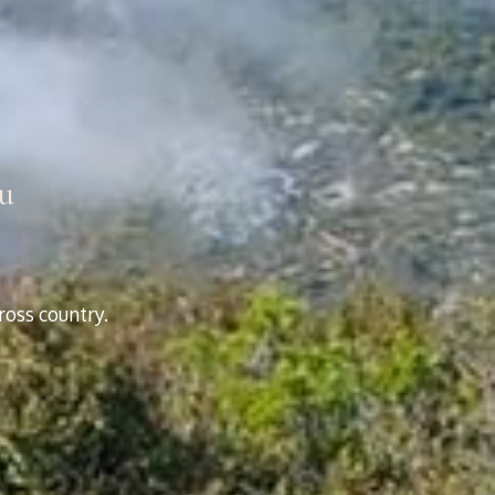
u
ross country.