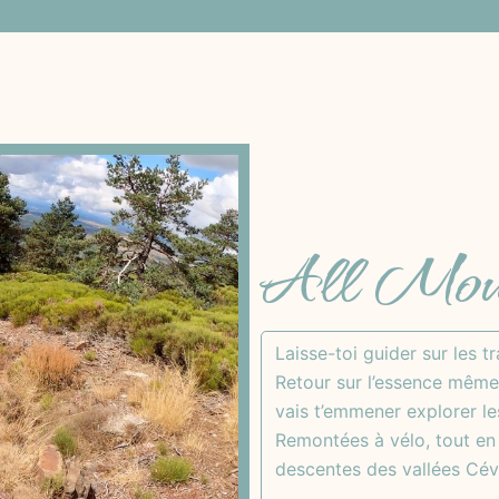
All Mou
Laisse-toi guider sur les 
Retour sur l’essence même
vais t’emmener explorer le
Remontées à vélo, tout en g
descentes des vallées Cév