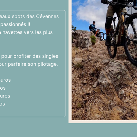
 beaux spots des Cévennes
passionnés !!
navettes vers les plus
.
 pour profiter des singles
ur parfaire son pilotage.
euros
ros
euros
ros